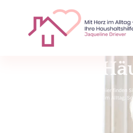
Mit Herz im Alltag - Ihre Haush
Mit Herz im Alltag - Ihre Haushaltshilfe
Häu
Hier finden 
im Alltag. S