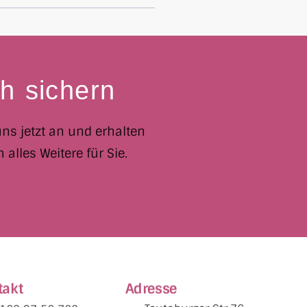
h sichern
ns jetzt an und erhalten
lles Weitere für Sie.
takt
Adresse